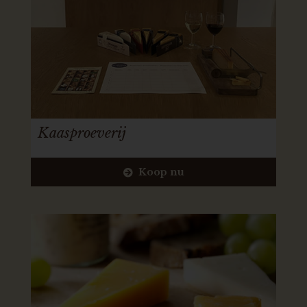
Kaasproeverij
Koop nu