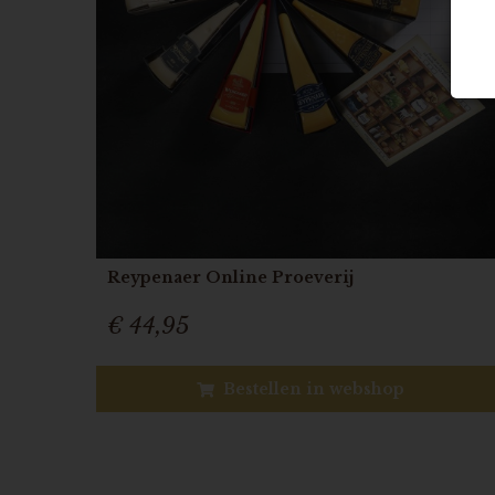
Reypenaer Online Proeverij
€ 44,95
Bestellen in webshop