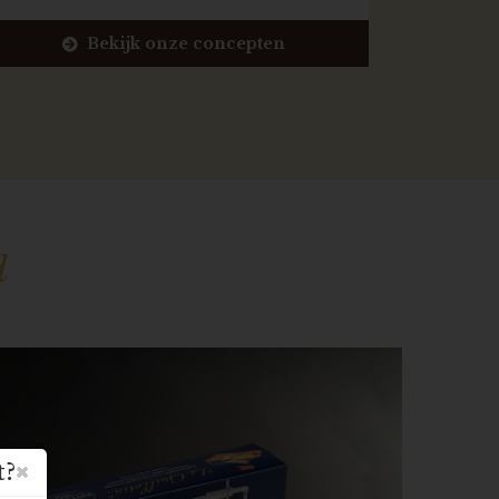
Bekijk onze concepten
d
t?