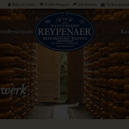
Mijn account
Winkelwagen
Afrekenen
Verkooppun
professionals
Kaa
 werk