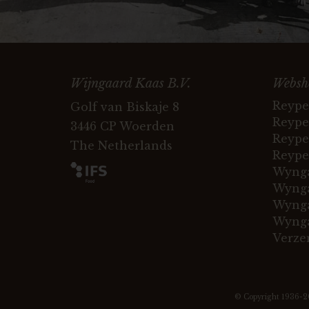
Wijngaard Kaas B.V.
Websh
Reype
Golf van Biskaje 8
Reype
3446 CP Woerden
Reype
The Netherlands
Reype
Wynga
Wynga
Wynga
Wynga
Verze
© Copyright 1936-