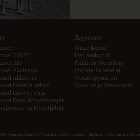
op
Reypenaer
naer
Onze kazen
naer VSOP
Het Ambacht
naer XO
Pakhuis Woerden
naer Cadeaus
Online Proeverij
ard Affineurs
Verkooppunten
ard Chèvre Affiné
Voor de professional
ard Chèvre Gris
ard Kaas Smaakkaasjes
ndkosten en levertijden
2026
Wijngaard Kaas B.V.
Woerden, The Netherlands |
Algemene voorwaarden
|
Priva