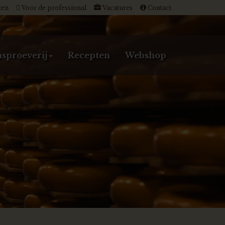
ten
Voor de professional
Vacatures
Contact
sproeverij
Recepten
Webshop