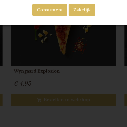
Consument
Zakelijk
Wyngaard Explosion
€ 4,95
Bestellen in webshop