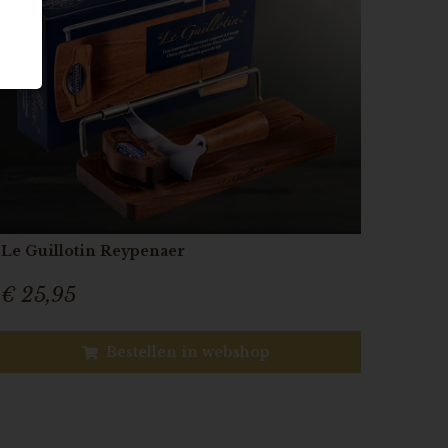
Le Guillotin Reypenaer
€ 25,95
Bestellen in webshop