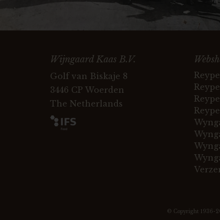
Wijngaard Kaas B.V.
Websh
Reype
Golf van Biskaje 8
Reype
3446 CP Woerden
Reype
The Netherlands
Reype
Wynga
Wynga
Wynga
Wynga
Verze
© Copyright 1936-