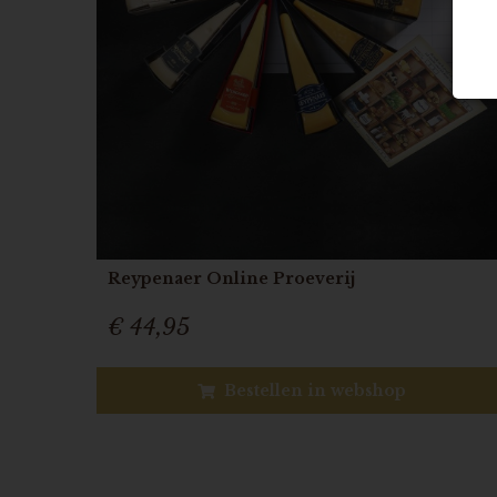
Reypenaer Online Proeverij
€ 44,95
Bestellen in webshop