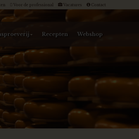
ten
Voor de professional
Vacatures
Contact
sproeverij
Recepten
Webshop