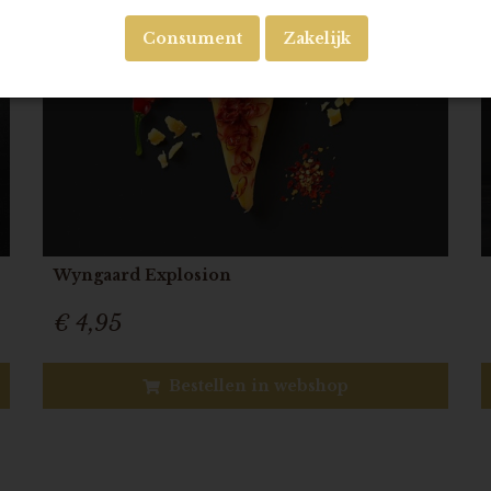
Consument
Zakelijk
Wyngaard Explosion
€ 4,95
Bestellen in webshop