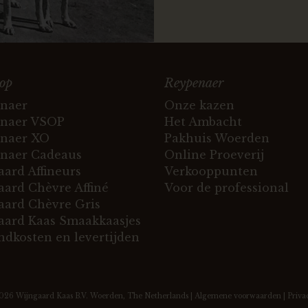
op
Reypenaer
naer
Onze kazen
naer VSOP
Het Ambacht
naer XO
Pakhuis Woerden
naer Cadeaus
Online Proeverij
ard Affineurs
Verkooppunten
ard Chèvre Affiné
Voor de professional
ard Chèvre Gris
ard Kaas Smaakkaasjes
ndkosten en levertijden
2026
Wijngaard Kaas B.V.
Woerden, The Netherlands |
Algemene voorwaarden
|
Priva