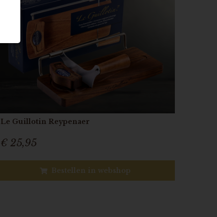
Le Guillotin Reypenaer
€ 25,95
Bestellen in webshop