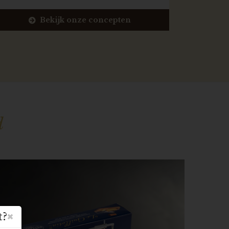
Bekijk onze concepten
d
t?