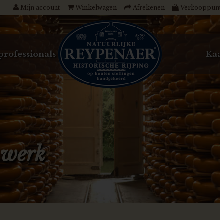
Mijn account
Winkelwagen
Afrekenen
Verkooppun
professionals
Kaa
 werk