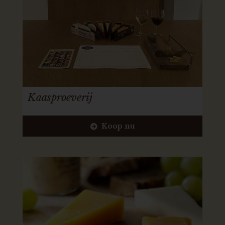
Kaasproeverij
Koop nu