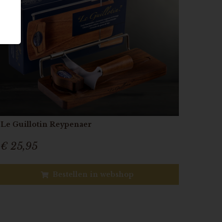
Le Guillotin Reypenaer
€ 25,95
Bestellen in webshop