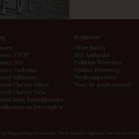
op
Reypenaer
naer
Onze kazen
naer VSOP
Het Ambacht
naer XO
Pakhuis Woerden
naer Cadeaus
Online Proeverij
ard Affineurs
Verkooppunten
ard Chèvre Affiné
Voor de professional
ard Chèvre Gris
ard Kaas Smaakkaasjes
ndkosten en levertijden
2026
Wijngaard Kaas B.V.
Woerden, The Netherlands |
Algemene voorwaarden
|
Priva