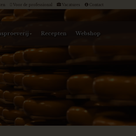
ten
Voor de professional
Vacatures
Contact
sproeverij
Recepten
Webshop