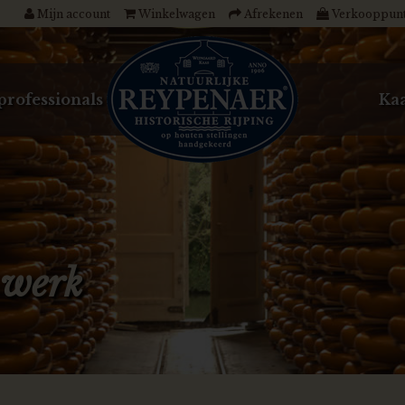
Mijn account
Winkelwagen
Afrekenen
Verkooppun
professionals
Kaa
 werk