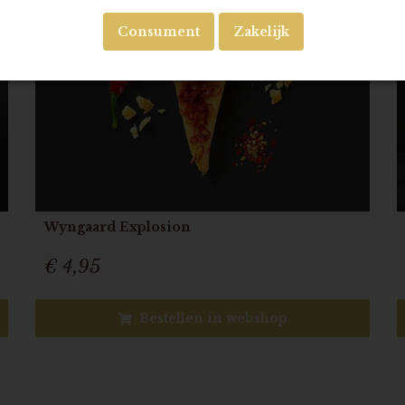
Consument
Zakelijk
Wyngaard Explosion
€ 4,95
Bestellen in webshop