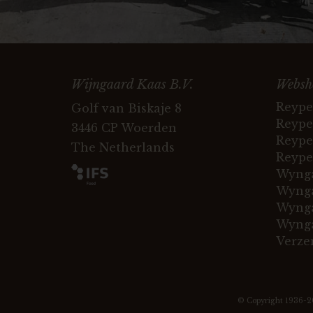
Wijngaard Kaas B.V.
Websh
Reype
Golf van Biskaje 8
Reype
3446 CP Woerden
Reype
The Netherlands
Reype
Wynga
Wynga
Wynga
Wynga
Verze
© Copyright 1936-