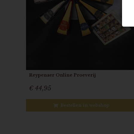
Reypenaer Online Proeverij
€ 44,95
Bestellen in webshop