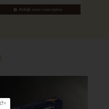
Bekijk onze concepten
d
t?