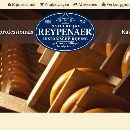
Mijn account
Winkelwagen
Afrekenen
Verkooppun
professionals
Kaa