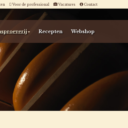
ten
Voor de professional
Vacatures
Contact
sproeverij
Recepten
Webshop